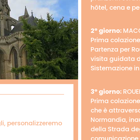
hôtel, cena e p
2° giorno:
MACO
Prima colazione 
Partenza per Ro
visita guidata 
Sistemazione in
3° giorno:
ROUE
Prima colazione
che è attraversa
Normandia, inau
li, personalizzeremo
della Strada deg
comunicazione i