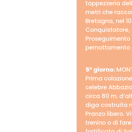
tappezzeria dell
metri che racco
Bretagna, nel 10
Conquistatore,
Proseguimento p
pernottamento i
5° giorno:
MONT 
Prima colazione 
celebre Abbazia
circa 80 m. d’al
diga costruita n
Pranzo libero. Vi
trenino o di fare
fortificata di S