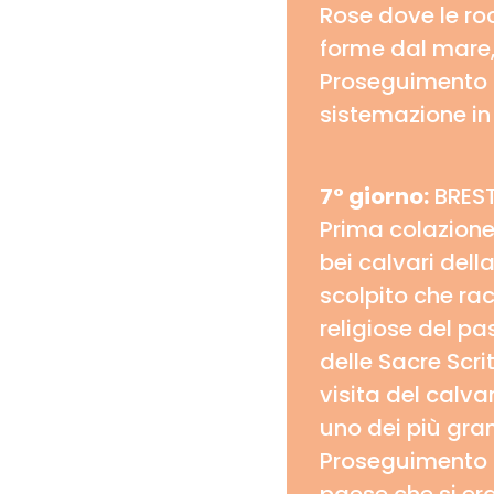
Rose dove le ro
forme dal mare,
Proseguimento pe
sistemazione in
7° giorno:
BREST
Prima colazione 
bei calvari del
scolpito che ra
religiose del pa
delle Sacre Scr
visita del calvar
uno dei più gran
Proseguimento p