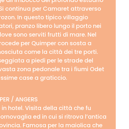
ge all’imbocco del profondo estuario
. Si continua per Camaret attraverso
rozon. In questo tipico villaggio
tori, pranzo libero lungo il porto nei
 dove sono serviti frutti di mare. Nel
procede per Quimper con sosta a
sciuta come la città dei tre porti.
ggiata a piedi per le strade del
vasta zona pedonale tra i fiumi Odet
lissime case a graticcio.
PER / ANGERS
in hotel. Visita della città che fu
ornovaglia ed in cui si ritrova l’antica
ovincia. Famosa per la maiolica che