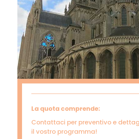
La quota comprende:
Contattaci per preventivo e dettag
il vostro programma!