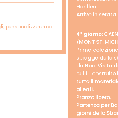
Honfleur.
Arrivo in serata
li, personalizzeremo
4° giorno:
CAEN
/MONT ST. MICH
Prima colazione
spiagge dello s
du Hoc. Visita 
cui fu costruito 
tutto il materia
alleati.
Pranzo libero.
Partenza per Bay
giorni dello Sba