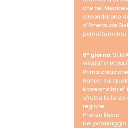
che nel Medioev
circondarono di
d’Emeraude.Sist
pernottamento.
6° giorno:
St.MA
GRANITO ROSA/
Prima colazione 
Rance, sul quale
Mareomotrice” i
sfrutta la forza
regione.
Pranzo libero.
Nel pomeriggio 