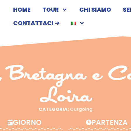
HOME
TOUR
CHI SIAMO
SE
CONTATTACI ➔
 Bretagna e Cas
Loira
CATEGORIA:
Outgoing
GIORNO
PARTENZA