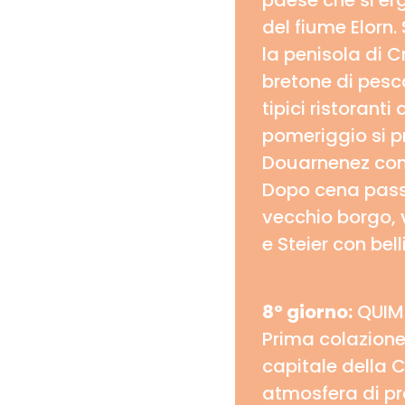
paese che si er
del fiume Elorn
la penisola di C
bretone di pesca
tipici ristoranti
pomeriggio si 
Douarnenez cono
Dopo cena passe
vecchio borgo, 
e Steier con bel
8° giorno:
QUIM
Prima colazione 
capitale della C
atmosfera di pr